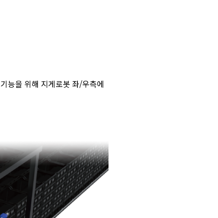
송 기능을 위해 지게로봇 좌/우측에