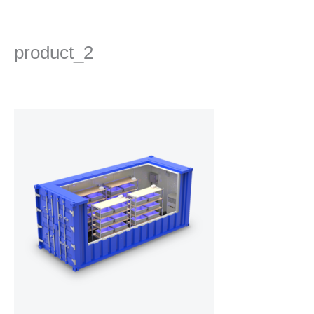
콘
텐
츠
product_2
로
건
댓글 달기
/ 글쓴이
admin
/
2022년 12월 19일
너
뛰
기