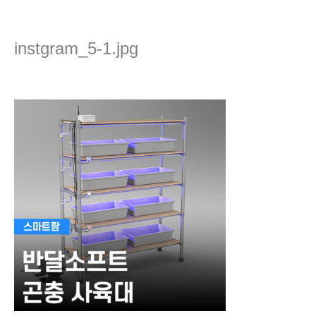
콘
텐
츠
instgram_5-1.jpg
로
건
댓글 달기
/ 글쓴이
admin
/
2022년 4월 7일
너
뛰
기