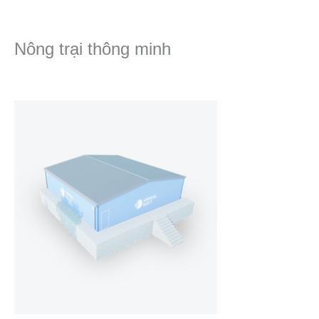
Nhảy
tới
nội
Nông trại thông minh
dung
Để lại một bình luận
/ Bởi
editor
/
2023년 Tháng 11 8일