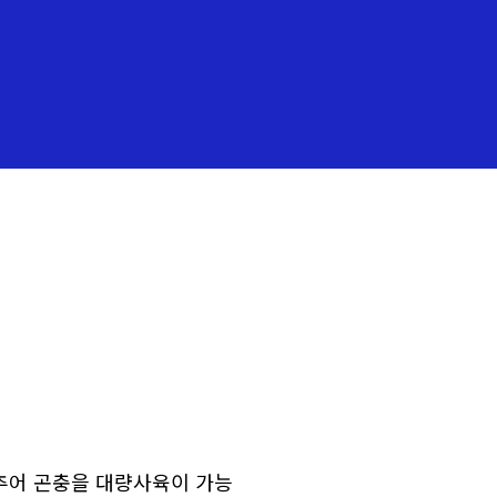
추어 곤충을 대량사육이 가능