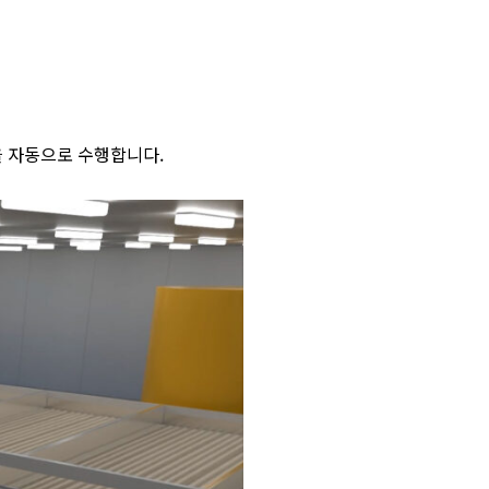
을 자동으로 수행합니다.