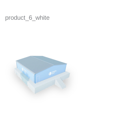
콘
텐
츠
product_6_white
로
건
댓글 달기
/ 글쓴이
admin
/
2022년 11월 9일
너
뛰
기