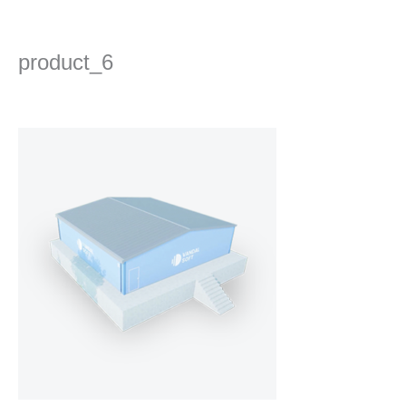
콘
텐
츠
product_6
로
건
댓글 달기
/ 글쓴이
admin
/
2022년 12월 19일
너
뛰
기