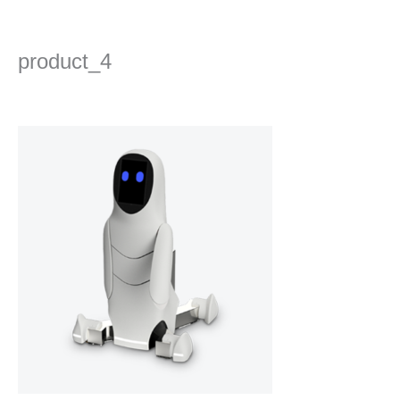
콘
텐
츠
product_4
로
건
댓글 달기
/ 글쓴이
admin
/
2022년 9월 5일
너
뛰
기