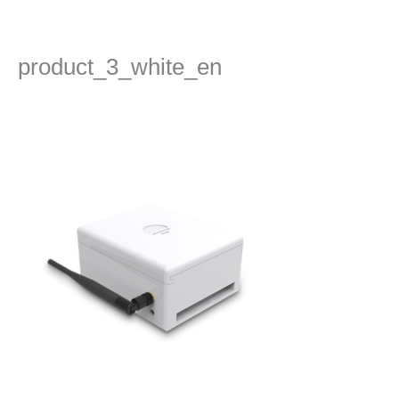
콘
텐
츠
product_3_white_en
로
건
댓글 달기
/ 글쓴이
admin
/
2022년 12월 19일
너
뛰
기