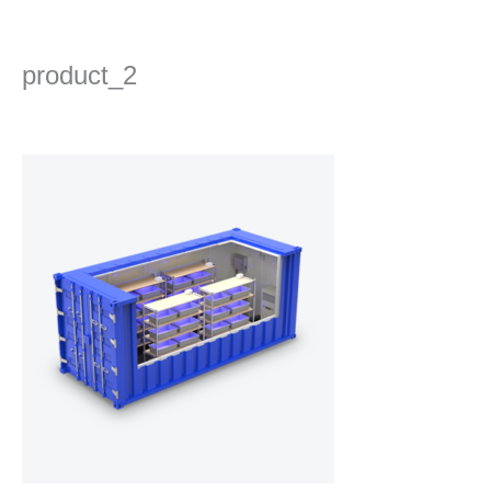
콘
텐
츠
product_2
로
건
댓글 달기
/ 글쓴이
admin
/
2022년 9월 5일
너
뛰
기