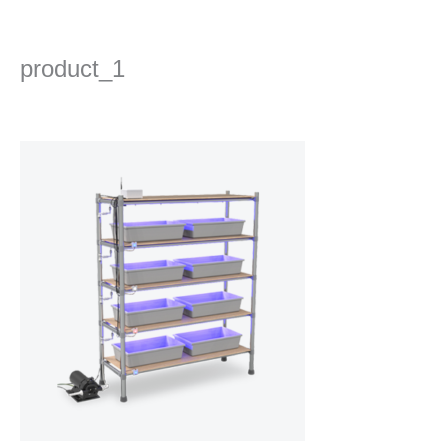
콘
텐
츠
product_1
로
건
댓글 달기
/ 글쓴이
admin
/
2022년 12월 19일
너
뛰
기