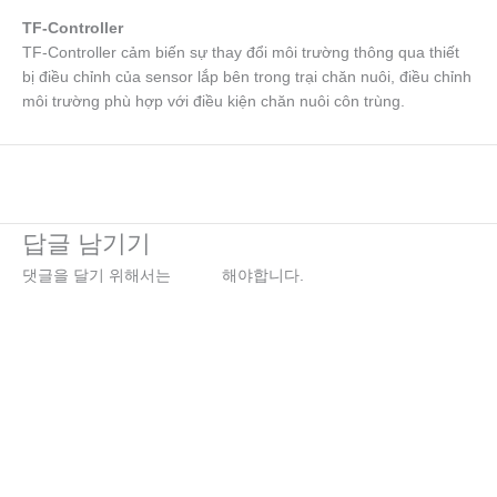
TF-Controller
TF-Controller cảm biến sự thay đổi môi trường thông qua thiết
bị điều chỉnh của sensor lắp bên trong trại chăn nuôi, điều chỉnh
môi trường phù hợp với điều kiện chăn nuôi côn trùng.
←
이전 미디어
답글 남기기
댓글을 달기 위해서는
로그인
해야합니다.