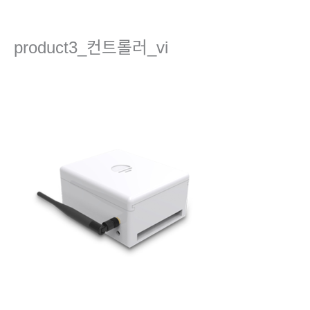
콘
텐
츠
product3_컨트롤러_vi
로
건
댓글 달기
/ 글쓴이
Ha
/
2023년 4월 24일
너
뛰
기