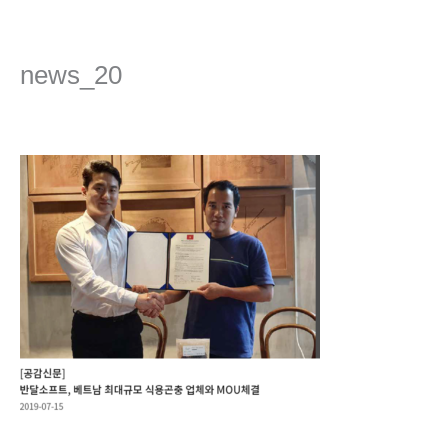
콘
텐
츠
news_20
로
건
댓글 달기
/ 글쓴이
admin
/
2022년 4월 8일
너
뛰
기