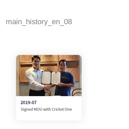
콘
텐
츠
main_history_en_08
로
건
댓글 달기
/ 글쓴이
admin
/
2022년 10월 5일
너
뛰
기