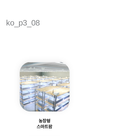
콘
텐
츠
ko_p3_08
로
건
댓글 달기
/ 글쓴이
admin
/
2021년 1월 12일
너
뛰
기