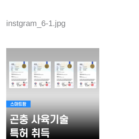
콘
텐
츠
instgram_6-1.jpg
로
건
댓글 달기
/ 글쓴이
admin
/
2022년 4월 7일
너
뛰
기