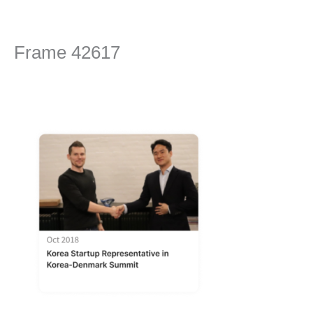
콘
텐
츠
Frame 42617
로
건
댓글 달기
/ 글쓴이
editor
/
2024년 4월 16일
너
뛰
기