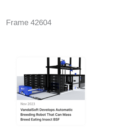
콘
텐
츠
Frame 42604
로
건
댓글 달기
/ 글쓴이
editor
/
2024년 4월 23일
너
뛰
기