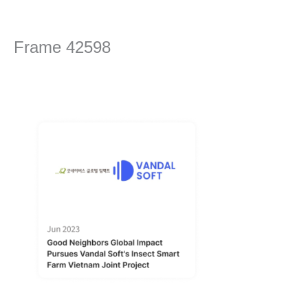
콘
텐
츠
Frame 42598
로
건
댓글 달기
/ 글쓴이
editor
/
2024년 4월 16일
너
뛰
기