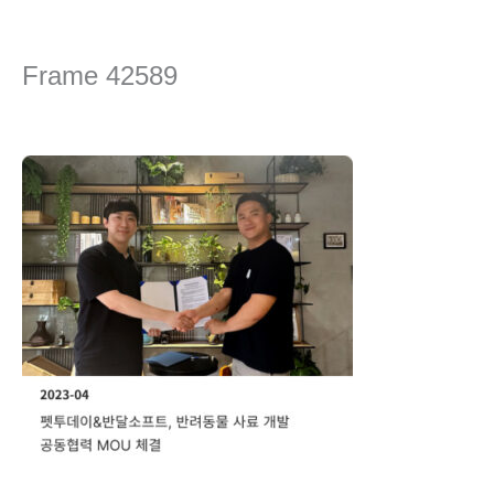
콘
텐
츠
Frame 42589
로
건
댓글 달기
/ 글쓴이
editor
/
2024년 4월 16일
너
뛰
기