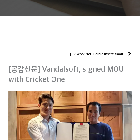
Nex
[TV Work Net] Edible insect smart farm, CEO Lee Bong Hak
[공감신문] Vandalsoft, signed MOU
with Cricket One