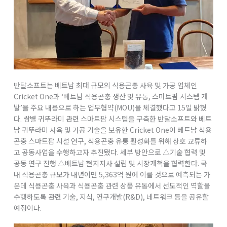
반달소프트는 베트남 최대 규모의 식용곤충 사육 및 가공 업체인
Cricket One과 ‘베트남 식용곤충 생산 및 유통, 스마트팜 시스템 개
발’을 주요 내용으로 하는 업무협약(MOU)을 체결했다고 15일 밝혔
다. 쌍별 귀뚜라미 관련 스마트팜 시스템을 구축한 반달소프트와 베트
남 귀뚜라미 사육 및 가공 기술을 보유한 Cricket One이 베트남 식용
곤충 스마트팜 시설 연구, 식용곤충 유통 활성화를 위해 상호 교류하
고 공동사업을 수행하고자 추진됐다. 세부 방안으로 △기술 협력 및
공동 연구 진행 △베트남 현지지사 설립 및 시장개척을 협력한다. 국
내 식용곤충 규모가 내년이면 5,363억 원에 이를 것으로 예측되는 가
운데 식용곤충 사육과 식용곤충 관련 상품 유통에서 선도적인 역할을
수행하도록 관련 기술, 지식, 연구개발(R&D), 네트워크 등을 공유할
예정이다.