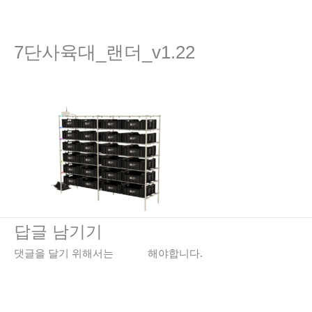
콘
텐
츠
7단사육대_랜더_v1.22
로
건
댓글 달기
/ 글쓴이
editor
/
2024년 12월 20일
너
뛰
기
답글 남기기
댓글을 달기 위해서는
로그인
해야합니다.