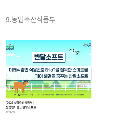
콘
텐
츠
9.농업축산식품부
로
건
댓글 달기
/ 글쓴이
admin
/
2023년 5월 3일
너
뛰
기