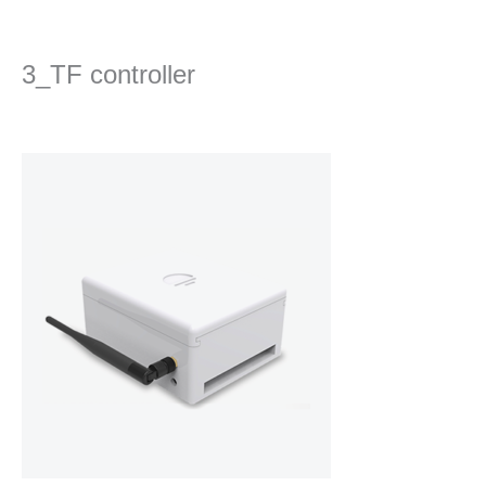
콘
텐
츠
3_TF controller
로
건
댓글 달기
/ 글쓴이
Ha
/
2023년 11월 9일
너
뛰
기