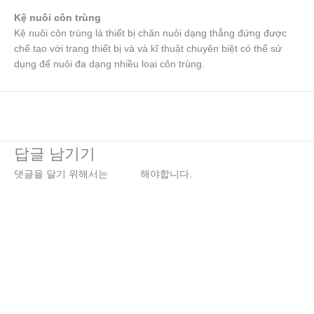
Kệ nuôi côn trùng
Kệ nuôi côn trùng là thiết bị chăn nuôi dạng thẳng đứng được
chế tạo với trang thiết bị và và kĩ thuật chuyên biệt có thể sử
dụng để nuôi đa dạng nhiều loại côn trùng.
←
이전 미디어
답글 남기기
댓글을 달기 위해서는
로그인
해야합니다.