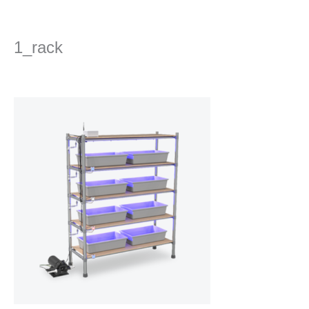
콘
텐
츠
1_rack
로
건
댓글 달기
/ 글쓴이
Ha
/
2023년 4월 26일
너
뛰
기