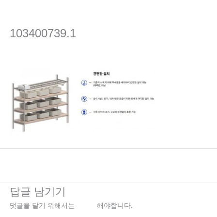
콘
텐
츠
103400739.1
로
건
댓글 달기
/ 글쓴이
admin
/
2022년 4월 8일
너
뛰
기
←
이전 미디어
답글 남기기
댓글을 달기 위해서는
로그인
해야합니다.