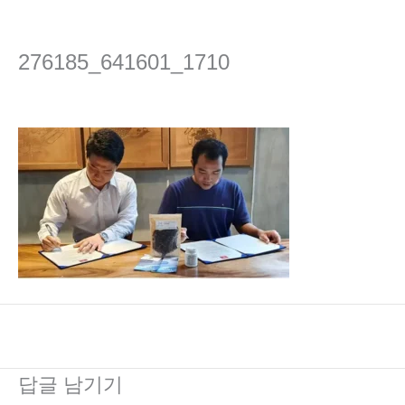
콘
텐
츠
276185_641601_1710
로
건
댓글 달기
/ 글쓴이
admin
/
2022년 4월 8일
너
뛰
기
←
이전 미디어
답글 남기기