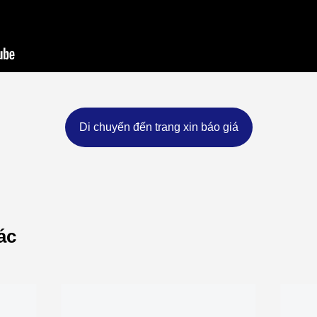
Di chuyến đến trang xin báo giá
ác