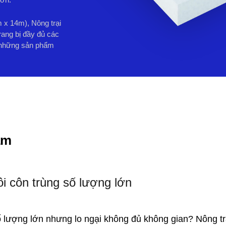
x 14m), Nông trại
rang bị đầy đủ các
ư những sản phẩm
ẩm
i côn trùng số lượng lớn
 lượng lớn nhưng lo ngại không đủ không gian? Nông tr