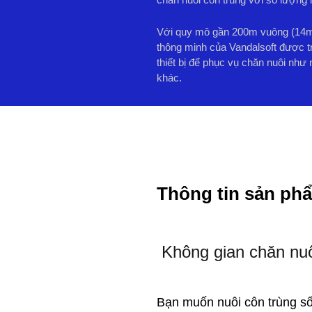
Với quy mô gần 200m vuông (14m 
thông minh của Vandalsoft được t
thiết bị để phục vụ chăn nuôi nh
khác.
Thông tin sản ph
Không gian chăn nuô
Bạn muốn nuôi côn trùng số