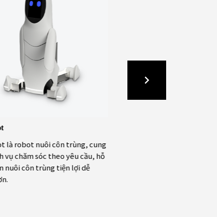
t
Vandal Hub
 là robot nuôi côn trùng, cung
Ứng dụng Vandal Hub được 
h vụ chăm sóc theo yêu cầu, hỗ
trang thiết bị Smart Farm,
n nuôi côn trùng tiện lợi dễ
điều khiển từ xa môi trườn
ơn.
trại chăn nuôi.