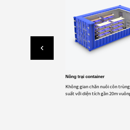
 trùng
Nông trại container
trùng là thiết bị chăn nuôi
Không gian chăn nuôi côn trùng
đứng được chế tạo với
suất với diện tích gần 20m vuôn
bị và và kĩ thuật chuyên
sử dụng để nuôi đa dạng
ôn trùng.