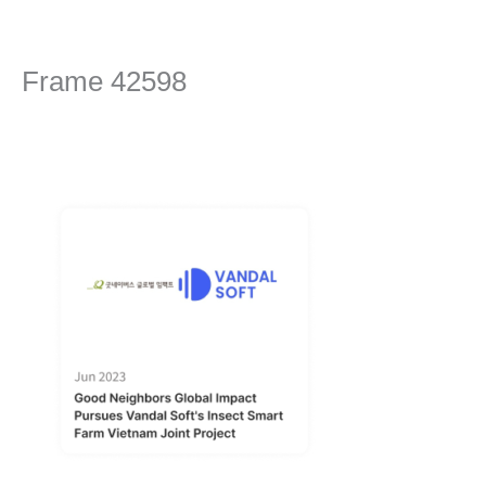
콘
텐
츠
Frame 42598
로
건
댓글 달기
/ 글쓴이
editor
/
2024년 4월 16일
너
뛰
기