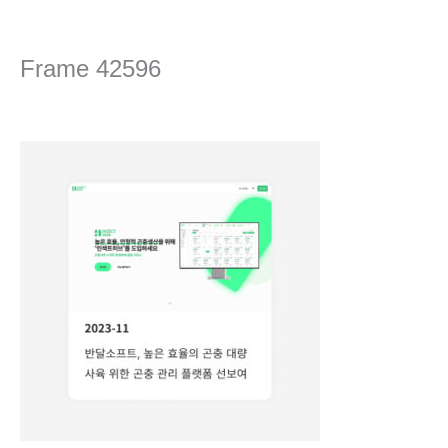
콘
텐
츠
Frame 42596
로
건
댓글 달기
/ 글쓴이
editor
/
2024년 4월 16일
너
뛰
기