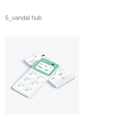
콘
텐
츠
5_vandal hub
로
건
댓글 달기
/ 글쓴이
Ha
/
2023년 4월 26일
너
뛰
기