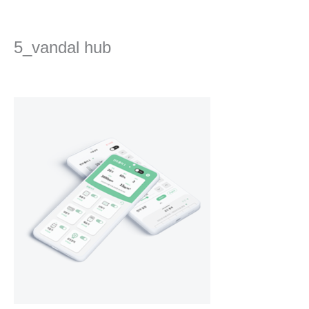
콘
텐
츠
5_vandal hub
로
건
댓글 달기
/ 글쓴이
Ha
/
2023년 11월 9일
너
뛰
기