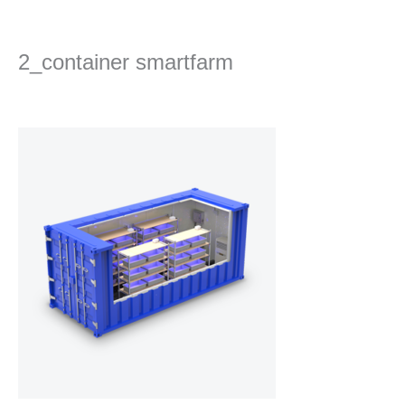
콘
텐
츠
2_container smartfarm
로
건
댓글 달기
/ 글쓴이
Ha
/
2023년 4월 25일
너
뛰
기