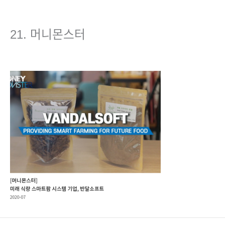
콘
텐
츠
21. 머니몬스터
로
건
댓글 달기
/ 글쓴이
admin
/
2023년 5월 3일
너
뛰
기