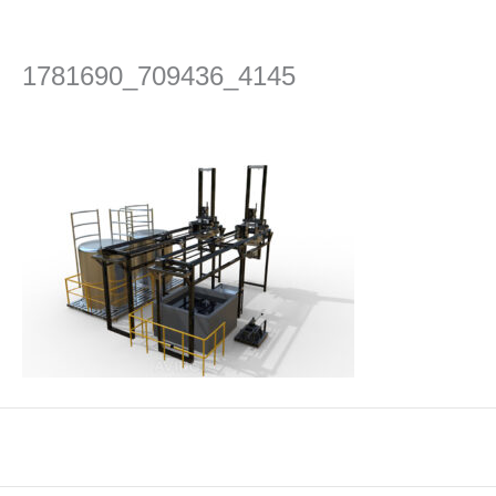
콘
텐
츠
1781690_709436_4145
로
건
댓글 달기
/ 글쓴이
editor
/
2024년 4월 26일
너
뛰
기
←
이전 미디어