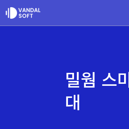
콘
텐
츠
로
건
너
뛰
기
밀웜 스
대